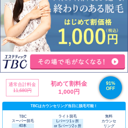
初めて割料金
91%
通常合計料金
OFF
11,680円
1,000円
TBCはカウンセリング当日に脱毛可能！
ライト脱毛
無料
TBC
スーパー脱毛
Lパーツ1ヶ所
カウンセ
40本
or Sパーツ2ヶ所
リング