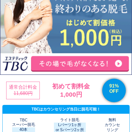
初めて割料金
91%
通常合計料金
OFF
11,680円
1,000円
TBCはカウンセリング当日に脱毛可能！
ライト脱毛
無料
TBC
スーパー脱毛
Lパーツ1ヶ所
カウンセ
40本
or Sパーツ2ヶ所
リング