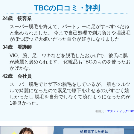
TBCの口コミ・評判
24歳 接客業
スーパー脱毛を終えて、パートナーに足がすべすべだね
と褒められました。 今まで自己処理で剃刀負けや埋没毛
がぽつぽつで大嫌いだった自分が好きになりました！
34歳 看護師
VIO、腕、足、ワキなどを脱毛したおかげで、彼氏に肌
が綺麗と褒められます。 化粧品もTBCのものを使ったお
かげかな。
42歳 会社員
スーパー脱毛でヒザ下の脱毛をしているが、 肌もツルツ
ルで綺麗になったので素足で膝下を出せるのがすごく嬉
しかったし 脱毛を自分でしなくて済むようになったのが
1番良かった。
引用元：
エステティックTBC