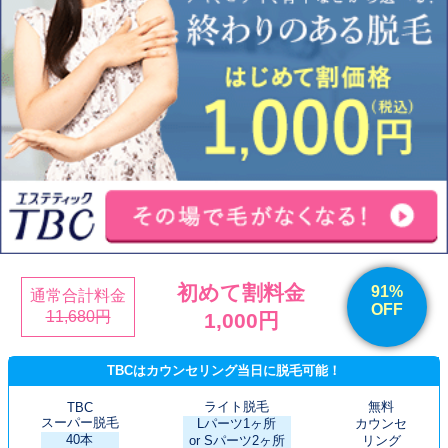
初めて割料金
91%
通常合計料金
OFF
11,680円
1,000円
TBCはカウンセリング当日に脱毛可能！
ライト脱毛
無料
TBC
スーパー脱毛
Lパーツ1ヶ所
カウンセ
40本
or Sパーツ2ヶ所
リング