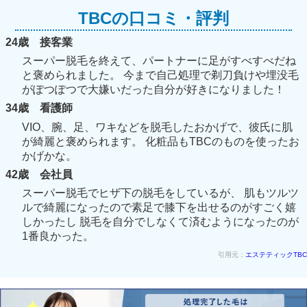
TBCの口コミ・評判
24歳 接客業
スーパー脱毛を終えて、パートナーに足がすべすべだね
と褒められました。 今まで自己処理で剃刀負けや埋没毛
がぽつぽつで大嫌いだった自分が好きになりました！
34歳 看護師
VIO、腕、足、ワキなどを脱毛したおかげで、彼氏に肌
が綺麗と褒められます。 化粧品もTBCのものを使ったお
かげかな。
42歳 会社員
スーパー脱毛でヒザ下の脱毛をしているが、 肌もツルツ
ルで綺麗になったので素足で膝下を出せるのがすごく嬉
しかったし 脱毛を自分でしなくて済むようになったのが
1番良かった。
引用元：
エステティックTBC