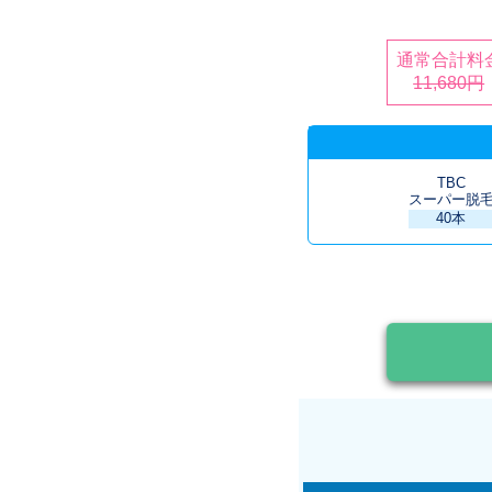
通常合計料
11,680円
TBC
スーパー脱
40本