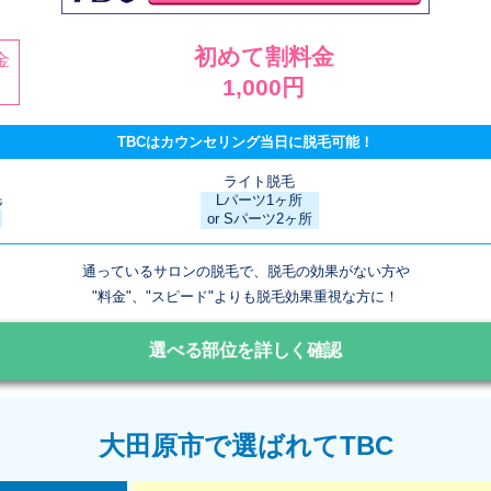
初めて割料金
金
1,000円
TBCはカウンセリング当日に脱毛可能！
ライト脱毛
毛
Lパーツ1ヶ所
or Sパーツ2ヶ所
通っているサロンの脱毛で、脱毛の効果がない方や
"料金"、"スピード"よりも脱毛効果重視な方に！
選べる部位を詳しく確認
大田原市で選ばれてTBC