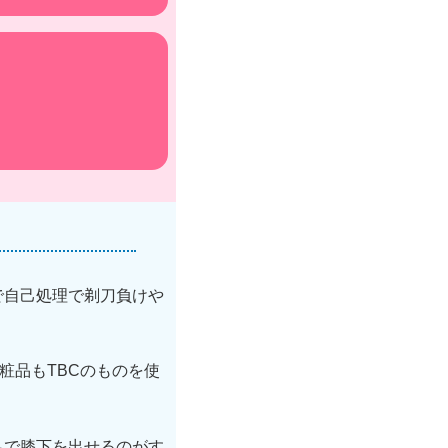
で自己処理で剃刀負けや
粧品もTBCのものを使
足で膝下を出せるのがす