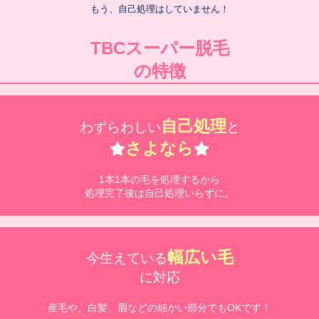
もう、自己処理はしていません！
TBCスーパー脱毛
の特徴
自己処理
わずらわしい
と
さよなら
1本1本の毛を処理するから
処理完了後は自己処理いらずに。
幅広い毛
今生えている
に対応
産毛や、白髪、眉などの細かい部分でもOKです！