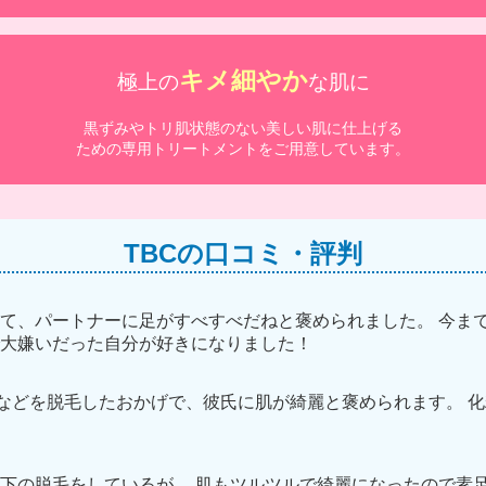
キメ細やか
極上の
な肌に
黒ずみやトリ肌状態のない美しい肌に仕上げる
ための専用トリートメントをご用意しています。
TBCの口コミ・評判
て、パートナーに足がすべすべだねと褒められました。 今ま
大嫌いだった自分が好きになりました！
キなどを脱毛したおかげで、彼氏に肌が綺麗と褒められます。 化
下の脱毛をしているが、 肌もツルツルで綺麗になったので素