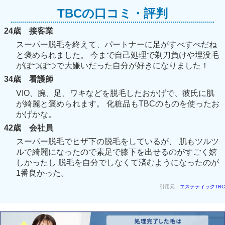
TBCの口コミ・評判
24歳 接客業
スーパー脱毛を終えて、パートナーに足がすべすべだね
と褒められました。 今まで自己処理で剃刀負けや埋没毛
がぽつぽつで大嫌いだった自分が好きになりました！
34歳 看護師
VIO、腕、足、ワキなどを脱毛したおかげで、彼氏に肌
が綺麗と褒められます。 化粧品もTBCのものを使ったお
かげかな。
42歳 会社員
スーパー脱毛でヒザ下の脱毛をしているが、 肌もツルツ
ルで綺麗になったので素足で膝下を出せるのがすごく嬉
しかったし 脱毛を自分でしなくて済むようになったのが
1番良かった。
引用元：
エステティックTBC