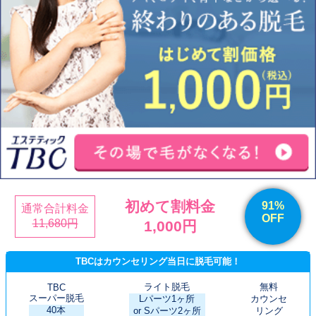
初めて割料金
91%
通常合計料金
OFF
11,680円
1,000円
TBCはカウンセリング当日に脱毛可能！
ライト脱毛
無料
TBC
スーパー脱毛
Lパーツ1ヶ所
カウンセ
40本
or Sパーツ2ヶ所
リング