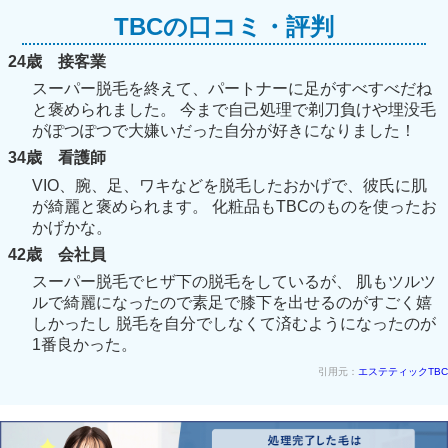
TBCの口コミ・評判
24歳 接客業
スーパー脱毛を終えて、パートナーに足がすべすべだね
と褒められました。 今まで自己処理で剃刀負けや埋没毛
がぽつぽつで大嫌いだった自分が好きになりました！
34歳 看護師
VIO、腕、足、ワキなどを脱毛したおかげで、彼氏に肌
が綺麗と褒められます。 化粧品もTBCのものを使ったお
かげかな。
42歳 会社員
スーパー脱毛でヒザ下の脱毛をしているが、 肌もツルツ
ルで綺麗になったので素足で膝下を出せるのがすごく嬉
しかったし 脱毛を自分でしなくて済むようになったのが
1番良かった。
引用元：
エステティックTBC