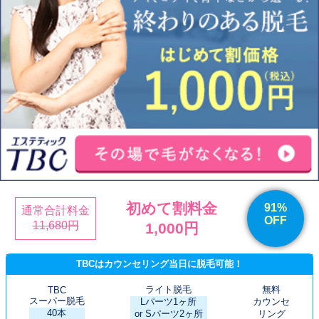
初めて割料金
91%
通常合計料金
OFF
11,680円
1,000円
TBCはカウンセリング当日に脱毛可能！
ライト脱毛
無料
TBC
スーパー脱毛
Lパーツ1ヶ所
カウンセ
40本
or Sパーツ2ヶ所
リング