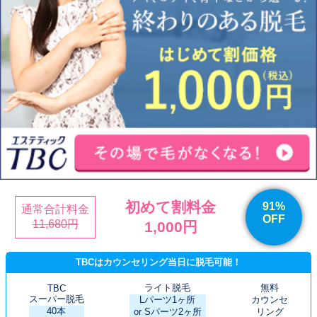
初めて割料金
91%
通常合計料金
OFF
11,680円
1,000円
TBCはカウンセリング当日に脱毛可能！
ライト脱毛
無料
TBC
スーパー脱毛
Lパーツ1ヶ所
カウンセ
40本
or Sパーツ2ヶ所
リング