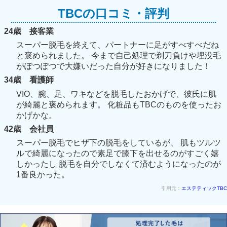
TBCの口コミ・評判
24歳 接客業
スーパー脱毛を終えて、パートナーに足がすべすべだね
と褒められました。 今まで自己処理で剃刀負けや埋没毛
がぽつぽつで大嫌いだった自分が好きになりました！
34歳 看護師
VIO、腕、足、ワキなどを脱毛したおかげで、彼氏に肌
が綺麗と褒められます。 化粧品もTBCのものを使ったお
かげかな。
42歳 会社員
スーパー脱毛でヒザ下の脱毛をしているが、 肌もツルツ
ルで綺麗になったので素足で膝下を出せるのがすごく嬉
しかったし 脱毛を自分でしなくて済むようになったのが
1番良かった。
引用元：
エステティックTBC