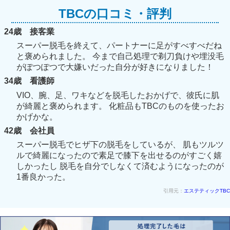
TBCの口コミ・評判
24歳 接客業
スーパー脱毛を終えて、パートナーに足がすべすべだね
と褒められました。 今まで自己処理で剃刀負けや埋没毛
がぽつぽつで大嫌いだった自分が好きになりました！
34歳 看護師
VIO、腕、足、ワキなどを脱毛したおかげで、彼氏に肌
が綺麗と褒められます。 化粧品もTBCのものを使ったお
かげかな。
42歳 会社員
スーパー脱毛でヒザ下の脱毛をしているが、 肌もツルツ
ルで綺麗になったので素足で膝下を出せるのがすごく嬉
しかったし 脱毛を自分でしなくて済むようになったのが
1番良かった。
引用元：
エステティックTBC