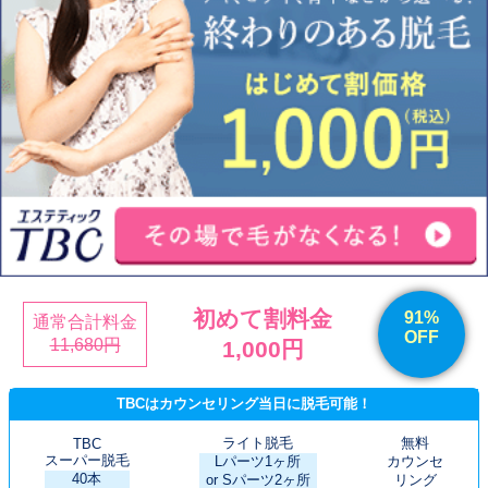
初めて割料金
91%
通常合計料金
OFF
11,680円
1,000円
TBCはカウンセリング当日に脱毛可能！
ライト脱毛
無料
TBC
スーパー脱毛
Lパーツ1ヶ所
カウンセ
40本
or Sパーツ2ヶ所
リング