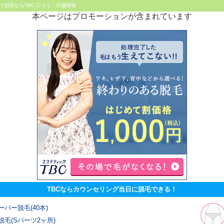
で脱毛ならTBC 口コミ・店舗情報
本ページはプロモーションが含まれています
TBCならカウンセリング当日に脱毛できる！
ーパー脱毛(40本)
脱毛(Sパーツ2ヶ所)