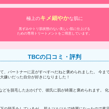
キメ細やか
極上の
な肌に
黒ずみやトリ肌状態のない美しい肌に仕上げる
ための専用トリートメントをご用意しています。
TBCの口コミ・評判
て、パートナーに足がすべすべだねと褒められました。 今ま
大嫌いだった自分が好きになりました！
キなどを脱毛したおかげで、彼氏に肌が綺麗と褒められます。 化
下の脱毛をしているが、 肌もツルツルで綺麗になったので素