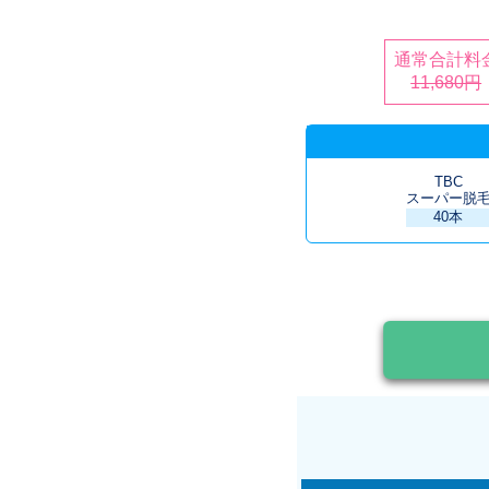
通常合計料
11,680円
TBC
スーパー脱
40本