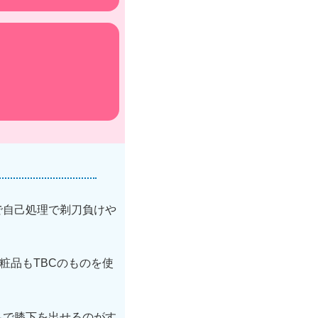
で自己処理で剃刀負けや
粧品もTBCのものを使
足で膝下を出せるのがす