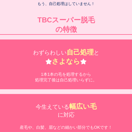
もう、自己処理はしていません！
TBCスーパー脱毛
の特徴
自己処理
わずらわしい
と
さよなら
1本1本の毛を処理するから
処理完了後は自己処理いらずに。
幅広い毛
今生えている
に対応
産毛や、白髪、眉などの細かい部分でもOKです！