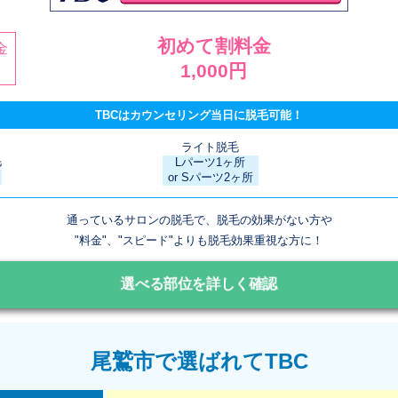
初めて割料金
金
1,000円
TBCはカウンセリング当日に脱毛可能！
ライト脱毛
毛
Lパーツ1ヶ所
or Sパーツ2ヶ所
通っているサロンの脱毛で、脱毛の効果がない方や
"料金"、"スピード"よりも脱毛効果重視な方に！
選べる部位を詳しく確認
尾鷲市で選ばれてTBC