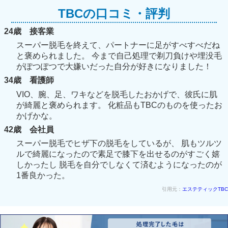
TBCの口コミ・評判
24歳 接客業
スーパー脱毛を終えて、パートナーに足がすべすべだね
と褒められました。 今まで自己処理で剃刀負けや埋没毛
がぽつぽつで大嫌いだった自分が好きになりました！
34歳 看護師
VIO、腕、足、ワキなどを脱毛したおかげで、彼氏に肌
が綺麗と褒められます。 化粧品もTBCのものを使ったお
かげかな。
42歳 会社員
スーパー脱毛でヒザ下の脱毛をしているが、 肌もツルツ
ルで綺麗になったので素足で膝下を出せるのがすごく嬉
しかったし 脱毛を自分でしなくて済むようになったのが
1番良かった。
引用元：
エステティックTBC