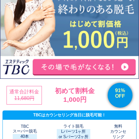
初めて割料金
91%
通常合計料金
OFF
11,680円
1,000円
TBCはカウンセリング当日に脱毛可能！
ライト脱毛
無料
TBC
スーパー脱毛
Lパーツ1ヶ所
カウンセ
40本
or Sパーツ2ヶ所
リング