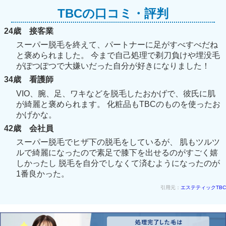
TBCの口コミ・評判
24歳 接客業
スーパー脱毛を終えて、パートナーに足がすべすべだね
と褒められました。 今まで自己処理で剃刀負けや埋没毛
がぽつぽつで大嫌いだった自分が好きになりました！
34歳 看護師
VIO、腕、足、ワキなどを脱毛したおかげで、彼氏に肌
が綺麗と褒められます。 化粧品もTBCのものを使ったお
かげかな。
42歳 会社員
スーパー脱毛でヒザ下の脱毛をしているが、 肌もツルツ
ルで綺麗になったので素足で膝下を出せるのがすごく嬉
しかったし 脱毛を自分でしなくて済むようになったのが
1番良かった。
引用元：
エステティックTBC