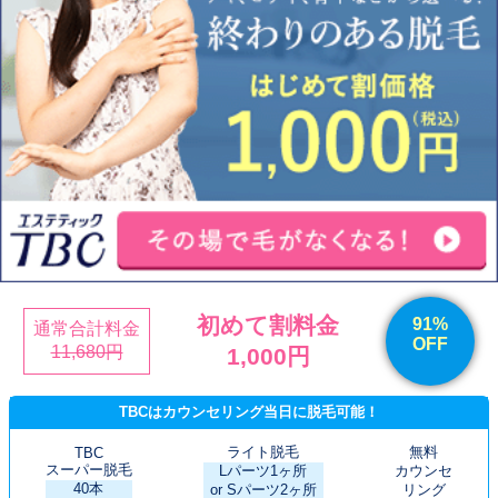
初めて割料金
91%
通常合計料金
OFF
11,680円
1,000円
TBCはカウンセリング当日に脱毛可能！
ライト脱毛
無料
TBC
スーパー脱毛
Lパーツ1ヶ所
カウンセ
40本
or Sパーツ2ヶ所
リング