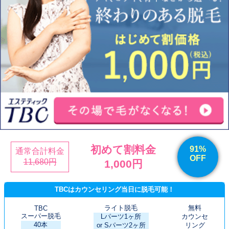
初めて割料金
91%
通常合計料金
OFF
11,680円
1,000円
TBCはカウンセリング当日に脱毛可能！
ライト脱毛
無料
TBC
スーパー脱毛
Lパーツ1ヶ所
カウンセ
40本
or Sパーツ2ヶ所
リング