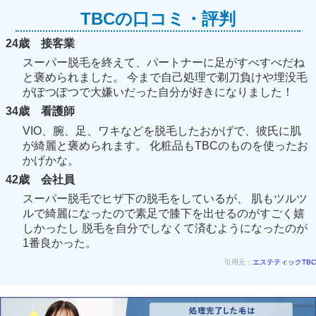
TBCの口コミ・評判
24歳 接客業
スーパー脱毛を終えて、パートナーに足がすべすべだね
と褒められました。 今まで自己処理で剃刀負けや埋没毛
がぽつぽつで大嫌いだった自分が好きになりました！
34歳 看護師
VIO、腕、足、ワキなどを脱毛したおかげで、彼氏に肌
が綺麗と褒められます。 化粧品もTBCのものを使ったお
かげかな。
42歳 会社員
スーパー脱毛でヒザ下の脱毛をしているが、 肌もツルツ
ルで綺麗になったので素足で膝下を出せるのがすごく嬉
しかったし 脱毛を自分でしなくて済むようになったのが
1番良かった。
引用元：
エステティックTBC