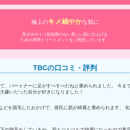
キメ細やか
極上の
な肌に
黒ずみやトリ肌状態のない美しい肌に仕上げる
ための専用トリートメントをご用意しています。
TBCの口コミ・評判
て、パートナーに足がすべすべだねと褒められました。 今ま
大嫌いだった自分が好きになりました！
キなどを脱毛したおかげで、彼氏に肌が綺麗と褒められます。 化
下の脱毛をしているが、 肌もツルツルで綺麗になったので素