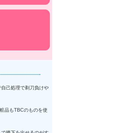
で自己処理で剃刀負けや
粧品もTBCのものを使
足で膝下を出せるのがす