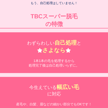
もう、自己処理はしていません！
TBCスーパー脱毛
の特徴
自己処理
わずらわしい
と
さよなら
1本1本の毛を処理するから
処理完了後は自己処理いらずに。
幅広い毛
今生えている
に対応
産毛や、白髪、眉などの細かい部分でもOKです！