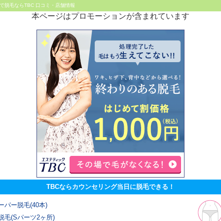
で脱毛ならTBC 口コミ・店舗情報
本ページはプロモーションが含まれています
TBCならカウンセリング当日に脱毛できる！
ーパー脱毛(40本)
脱毛(Sパーツ2ヶ所)