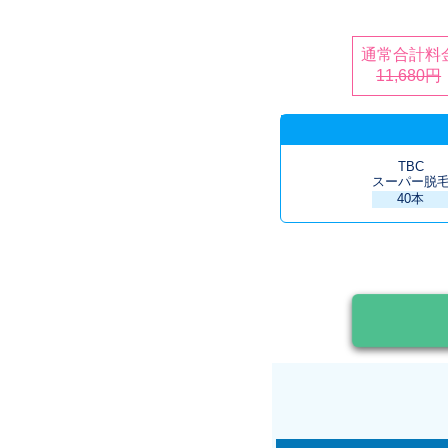
通常合計料
11,680円
TBC
スーパー脱
40本