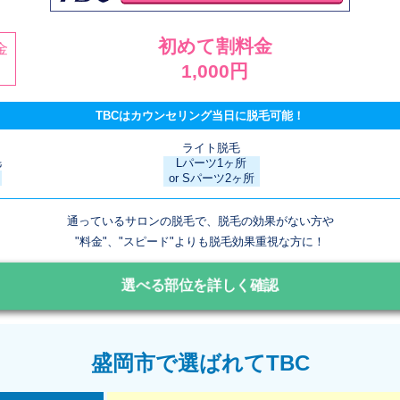
初めて割料金
金
1,000円
TBCはカウンセリング当日に脱毛可能！
ライト脱毛
毛
Lパーツ1ヶ所
or Sパーツ2ヶ所
通っているサロンの脱毛で、脱毛の効果がない方や
"料金"、"スピード"よりも脱毛効果重視な方に！
選べる部位を詳しく確認
盛岡市で選ばれてTBC