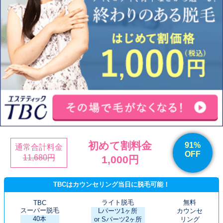
初めて割料金
91%
通常合計料金
OFF
11,680円
1,000円
TBCはカウンセリング当日に脱毛可能！
ライト脱毛
無料
TBC
スーパー脱毛
Lパーツ1ヶ所
カウンセ
40本
or Sパーツ2ヶ所
リング