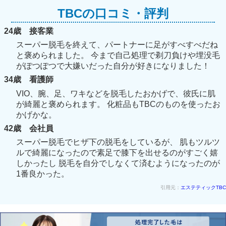
TBCの口コミ・評判
24歳 接客業
スーパー脱毛を終えて、パートナーに足がすべすべだね
と褒められました。 今まで自己処理で剃刀負けや埋没毛
がぽつぽつで大嫌いだった自分が好きになりました！
34歳 看護師
VIO、腕、足、ワキなどを脱毛したおかげで、彼氏に肌
が綺麗と褒められます。 化粧品もTBCのものを使ったお
かげかな。
42歳 会社員
スーパー脱毛でヒザ下の脱毛をしているが、 肌もツルツ
ルで綺麗になったので素足で膝下を出せるのがすごく嬉
しかったし 脱毛を自分でしなくて済むようになったのが
1番良かった。
引用元：
エステティックTBC