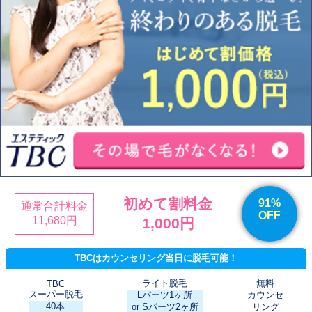
初めて割料金
91%
通常合計料金
OFF
11,680円
1,000円
TBCはカウンセリング当日に脱毛可能！
ライト脱毛
無料
TBC
スーパー脱毛
Lパーツ1ヶ所
カウンセ
40本
or Sパーツ2ヶ所
リング