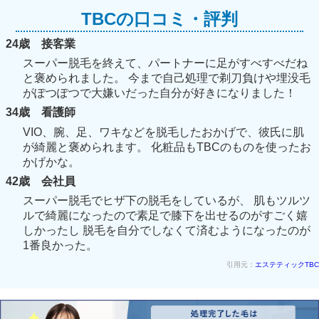
TBCの口コミ・評判
24歳 接客業
スーパー脱毛を終えて、パートナーに足がすべすべだね
と褒められました。 今まで自己処理で剃刀負けや埋没毛
がぽつぽつで大嫌いだった自分が好きになりました！
34歳 看護師
VIO、腕、足、ワキなどを脱毛したおかげで、彼氏に肌
が綺麗と褒められます。 化粧品もTBCのものを使ったお
かげかな。
42歳 会社員
スーパー脱毛でヒザ下の脱毛をしているが、 肌もツルツ
ルで綺麗になったので素足で膝下を出せるのがすごく嬉
しかったし 脱毛を自分でしなくて済むようになったのが
1番良かった。
引用元：
エステティックTBC