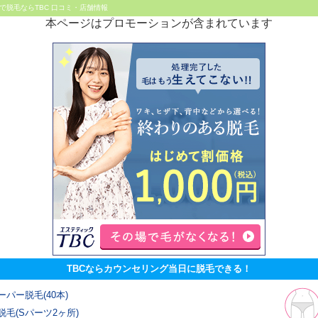
で脱毛ならTBC 口コミ・店舗情報
本ページはプロモーションが含まれています
TBCならカウンセリング当日に脱毛できる！
ーパー脱毛(40本)
脱毛(Sパーツ2ヶ所)