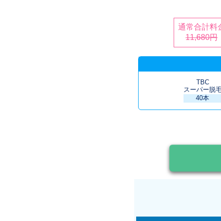
通常合計料
11,680円
TBC
スーパー脱
40本