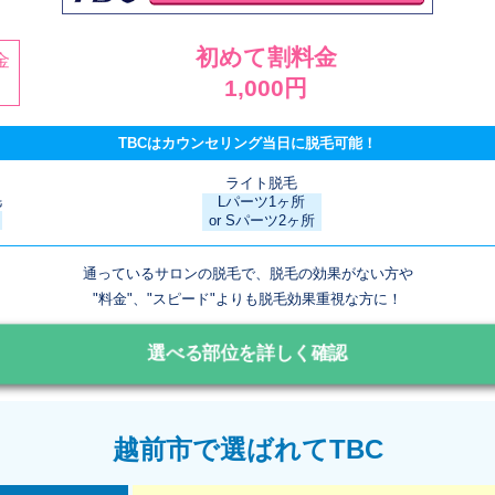
初めて割料金
金
1,000円
TBCはカウンセリング当日に脱毛可能！
ライト脱毛
毛
Lパーツ1ヶ所
or Sパーツ2ヶ所
通っているサロンの脱毛で、脱毛の効果がない方や
"料金"、"スピード"よりも脱毛効果重視な方に！
選べる部位を詳しく確認
越前市で選ばれてTBC