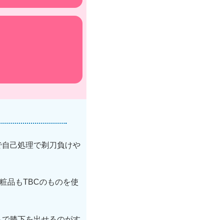
で自己処理で剃刀負けや
粧品もTBCのものを使
足で膝下を出せるのがす