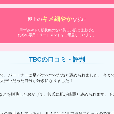
キメ細やか
極上の
な肌に
黒ずみやトリ肌状態のない美しい肌に仕上げる
ための専用トリートメントをご用意しています。
TBCの口コミ・評判
て、パートナーに足がすべすべだねと褒められました。 今ま
大嫌いだった自分が好きになりました！
キなどを脱毛したおかげで、彼氏に肌が綺麗と褒められます。 化
下の脱毛をしているが、 肌もツルツルで綺麗になったので素