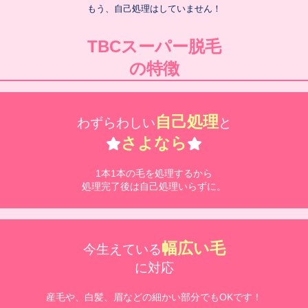
もう、自己処理はしていません！
TBCスーパー脱毛
の特徴
自己処理
わずらわしい
と
さよなら
1本1本の毛を処理するから
処理完了後は自己処理いらずに。
幅広い毛
今生えている
に対応
産毛や、白髪、眉などの細かい部分でもOKです！