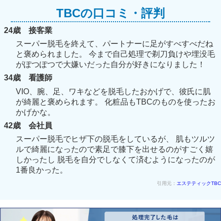
TBCの口コミ・評判
24歳 接客業
スーパー脱毛を終えて、パートナーに足がすべすべだね
と褒められました。 今まで自己処理で剃刀負けや埋没毛
がぽつぽつで大嫌いだった自分が好きになりました！
34歳 看護師
VIO、腕、足、ワキなどを脱毛したおかげで、彼氏に肌
が綺麗と褒められます。 化粧品もTBCのものを使ったお
かげかな。
42歳 会社員
スーパー脱毛でヒザ下の脱毛をしているが、 肌もツルツ
ルで綺麗になったので素足で膝下を出せるのがすごく嬉
しかったし 脱毛を自分でしなくて済むようになったのが
1番良かった。
引用元：
エステティックTBC