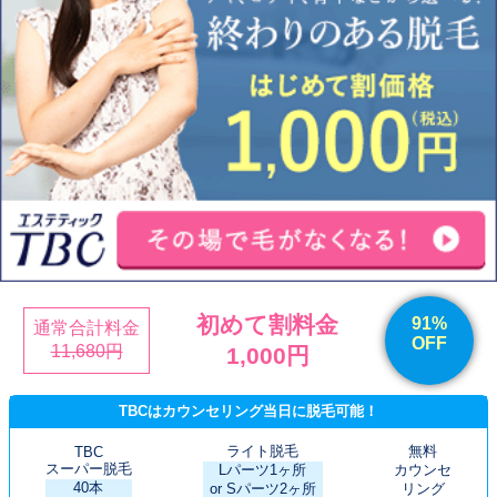
初めて割料金
91%
通常合計料金
OFF
11,680円
1,000円
TBCはカウンセリング当日に脱毛可能！
ライト脱毛
無料
TBC
スーパー脱毛
Lパーツ1ヶ所
カウンセ
40本
or Sパーツ2ヶ所
リング