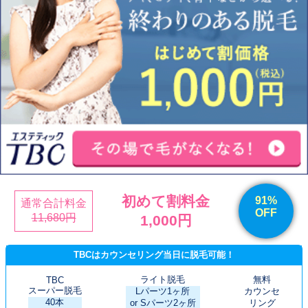
初めて割料金
91%
通常合計料金
OFF
11,680円
1,000円
TBCはカウンセリング当日に脱毛可能！
ライト脱毛
無料
TBC
スーパー脱毛
Lパーツ1ヶ所
カウンセ
40本
or Sパーツ2ヶ所
リング