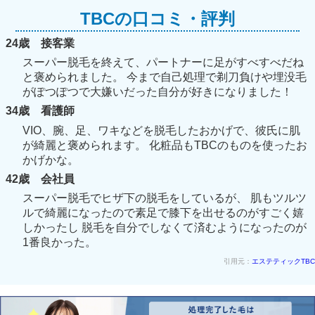
TBCの口コミ・評判
24歳 接客業
スーパー脱毛を終えて、パートナーに足がすべすべだね
と褒められました。 今まで自己処理で剃刀負けや埋没毛
がぽつぽつで大嫌いだった自分が好きになりました！
34歳 看護師
VIO、腕、足、ワキなどを脱毛したおかげで、彼氏に肌
が綺麗と褒められます。 化粧品もTBCのものを使ったお
かげかな。
42歳 会社員
スーパー脱毛でヒザ下の脱毛をしているが、 肌もツルツ
ルで綺麗になったので素足で膝下を出せるのがすごく嬉
しかったし 脱毛を自分でしなくて済むようになったのが
1番良かった。
引用元：
エステティックTBC